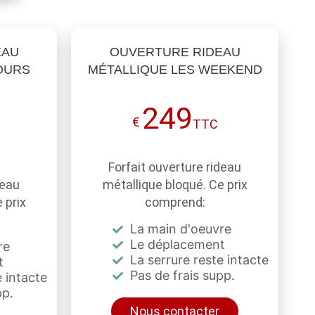
EAU
OUVERTURE RIDEAU
OURS
MÉTALLIQUE LES WEEKEND
249
€
TTC
Forfait ouverture rideau
deau
métallique bloqué. Ce prix
 prix
comprend:
La main d'oeuvre
Le déplacement
re
La serrure reste intacte
t
Pas de frais supp.
 intacte
pp.
Nous contacter