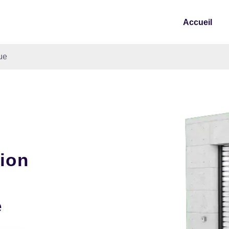
Accueil
ue
tion
e