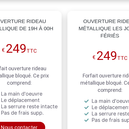
VERTURE RIDEAU
OUVERTURE RID
LIQUE DE 19H À 00H
MÉTALLIQUE LES J
FÉRIÉS
249
€
TTC
249
€
TTC
fait ouverture rideau
llique bloqué. Ce prix
Forfait ouverture ri
comprend:
métallique bloqué. Ce
comprend:
La main d'oeuvre
Le déplacement
La main d'oeuv
La serrure reste intacte
Le déplacemen
Pas de frais supp.
La serrure reste
Pas de frais su
Nous contacter