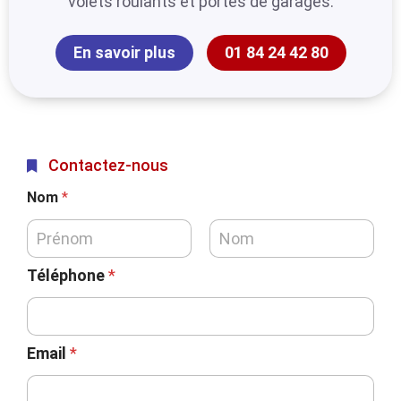
volets roulants et portes de garages.
En savoir plus
01 84 24 42 80
Contactez-nous
Nom
*
Téléphone
*
Email
*