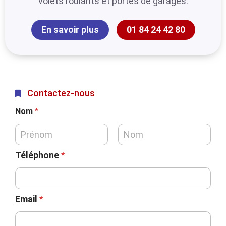
volets roulants et portes de garages.
En savoir plus
01 84 24 42 80
Contactez-nous
Nom
*
Téléphone
*
Email
*