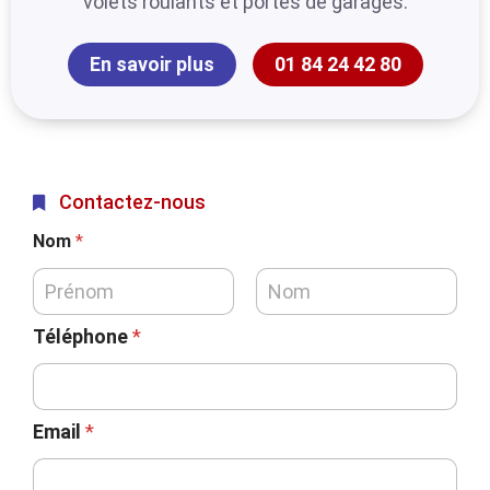
volets roulants et portes de garages.
En savoir plus
01 84 24 42 80
Contactez-nous
Nom
*
Téléphone
*
Email
*