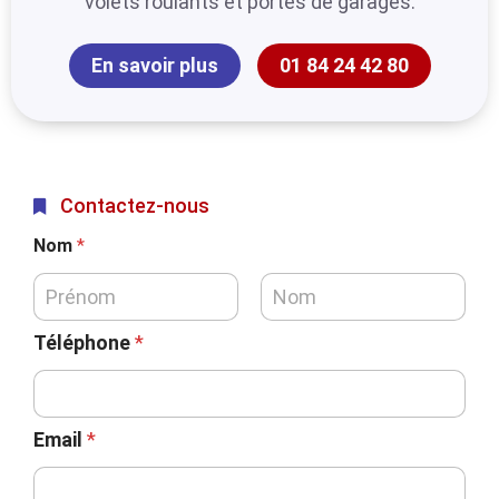
volets roulants et portes de garages.
En savoir plus
01 84 24 42 80
Contactez-nous
Nom
*
Téléphone
*
Email
*