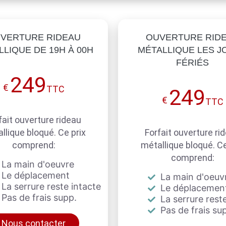
VERTURE RIDEAU
OUVERTURE RID
LIQUE DE 19H À 00H
MÉTALLIQUE LES J
FÉRIÉS
249
€
TTC
249
€
TTC
fait ouverture rideau
llique bloqué. Ce prix
Forfait ouverture ri
comprend:
métallique bloqué. Ce
comprend:
La main d'oeuvre
Le déplacement
La main d'oeuv
La serrure reste intacte
Le déplacemen
Pas de frais supp.
La serrure reste
Pas de frais su
Nous contacter