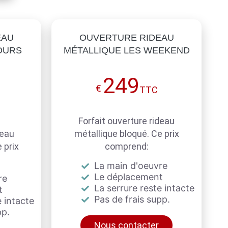
EAU
OUVERTURE RIDEAU
OURS
MÉTALLIQUE LES WEEKEND
249
€
TTC
Forfait ouverture rideau
deau
métallique bloqué. Ce prix
 prix
comprend:
La main d'oeuvre
Le déplacement
re
La serrure reste intacte
t
Pas de frais supp.
 intacte
pp.
Nous contacter