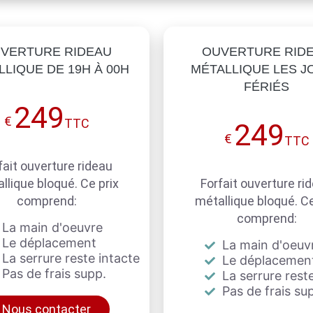
VERTURE RIDEAU
OUVERTURE RID
LIQUE DE 19H À 00H
MÉTALLIQUE LES J
FÉRIÉS
249
€
TTC
249
€
TTC
fait ouverture rideau
llique bloqué. Ce prix
Forfait ouverture ri
comprend:
métallique bloqué. Ce
comprend:
La main d'oeuvre
Le déplacement
La main d'oeuv
La serrure reste intacte
Le déplacemen
Pas de frais supp.
La serrure reste
Pas de frais su
Nous contacter