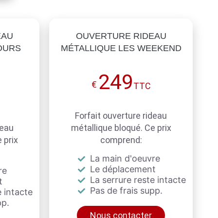
EAU
OUVERTURE RIDEAU
OURS
MÉTALLIQUE LES WEEKEND
249
€
TTC
Forfait ouverture rideau
deau
métallique bloqué. Ce prix
 prix
comprend:
La main d'oeuvre
Le déplacement
re
La serrure reste intacte
t
Pas de frais supp.
 intacte
pp.
Nous contacter