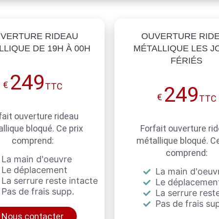
VERTURE RIDEAU
OUVERTURE RID
LIQUE DE 19H À 00H
MÉTALLIQUE LES J
FÉRIÉS
249
€
TTC
249
€
TTC
fait ouverture rideau
llique bloqué. Ce prix
Forfait ouverture ri
comprend:
métallique bloqué. Ce
comprend:
La main d'oeuvre
Le déplacement
La main d'oeuv
La serrure reste intacte
Le déplacemen
Pas de frais supp.
La serrure reste
Pas de frais su
Nous contacter