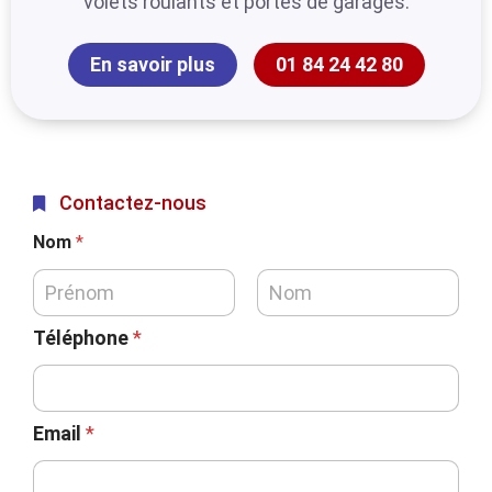
volets roulants et portes de garages.
En savoir plus
01 84 24 42 80
Contactez-nous
Nom
*
Téléphone
*
Email
*