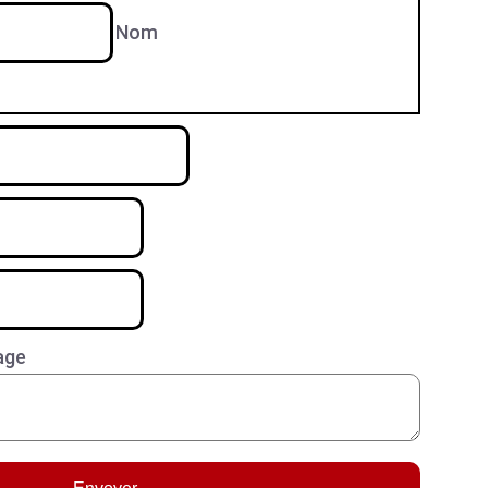
Nom
age