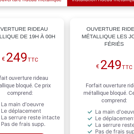
VERTURE RIDEAU
OUVERTURE RID
LIQUE DE 19H À 00H
MÉTALLIQUE LES J
FÉRIÉS
249
€
TTC
249
€
TTC
fait ouverture rideau
llique bloqué. Ce prix
Forfait ouverture ri
comprend:
métallique bloqué. Ce
comprend:
La main d'oeuvre
Le déplacement
La main d'oeuv
La serrure reste intacte
Le déplacemen
Pas de frais supp.
La serrure reste
Pas de frais su