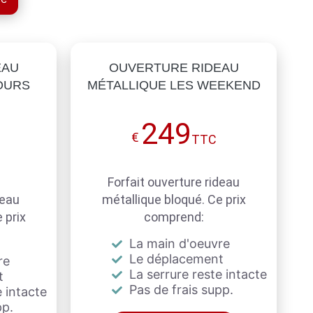
EAU
OUVERTURE RIDEAU
OURS
MÉTALLIQUE LES WEEKEND
249
€
TTC
Forfait ouverture rideau
deau
métallique bloqué. Ce prix
 prix
comprend:
La main d'oeuvre
Le déplacement
re
La serrure reste intacte
t
Pas de frais supp.
 intacte
pp.