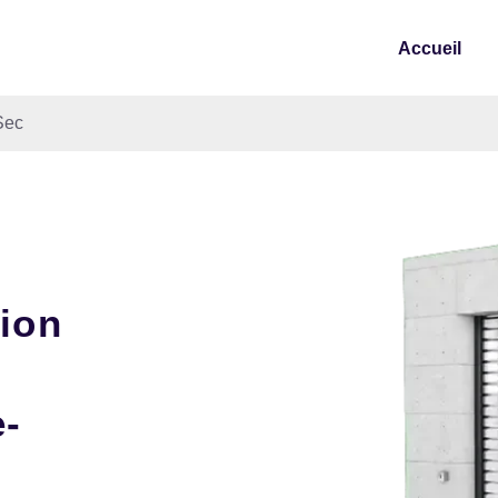
Accueil
Sec
tion
e-