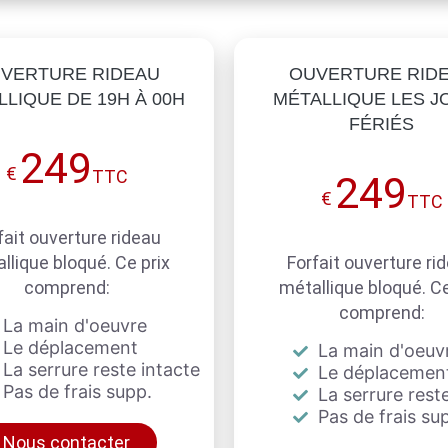
VERTURE RIDEAU
OUVERTURE RID
LIQUE DE 19H À 00H
MÉTALLIQUE LES J
FÉRIÉS
249
€
TTC
249
€
TTC
fait ouverture rideau
llique bloqué. Ce prix
Forfait ouverture ri
comprend:
métallique bloqué. Ce
comprend:
La main d'oeuvre
Le déplacement
La main d'oeuv
La serrure reste intacte
Le déplacemen
Pas de frais supp.
La serrure reste
Pas de frais su
Nous contacter