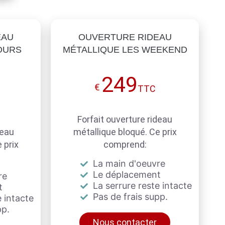
EAU
OUVERTURE RIDEAU
OURS
MÉTALLIQUE LES WEEKEND
249
€
TTC
Forfait ouverture rideau
deau
métallique bloqué. Ce prix
 prix
comprend:
La main d'oeuvre
Le déplacement
re
La serrure reste intacte
t
Pas de frais supp.
 intacte
pp.
Nous contacter