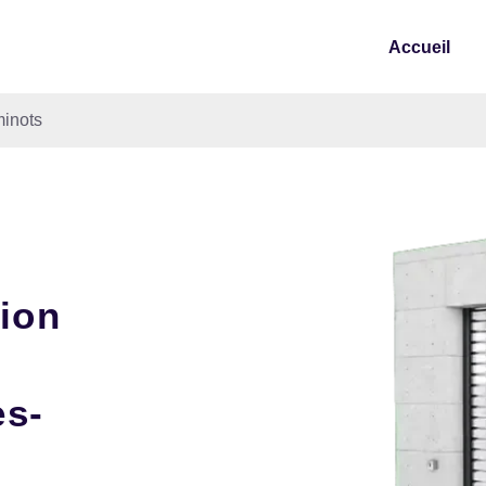
Accueil
inots
tion
es-