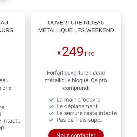
EAU
OUVERTURE RIDEAU
OURS
MÉTALLIQUE LES WEEKEND
249
€
TTC
Forfait ouverture rideau
deau
métallique bloqué. Ce prix
 prix
comprend:
La main d'oeuvre
Le déplacement
re
La serrure reste intacte
t
Pas de frais supp.
 intacte
pp.
Nous contacter