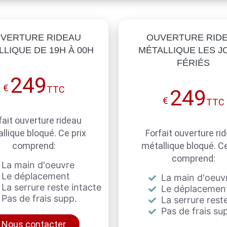
VERTURE RIDEAU
OUVERTURE RID
LIQUE DE 19H À 00H
MÉTALLIQUE LES J
FÉRIÉS
249
€
TTC
249
€
TTC
fait ouverture rideau
llique bloqué. Ce prix
Forfait ouverture ri
comprend:
métallique bloqué. Ce
comprend:
La main d'oeuvre
Le déplacement
La main d'oeuv
La serrure reste intacte
Le déplacemen
Pas de frais supp.
La serrure reste
Pas de frais su
Nous contacter