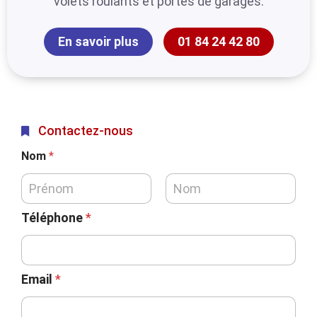
volets roulants et portes de garages.
En savoir plus
01 84 24 42 80
Contactez-nous
Nom
*
Téléphone
*
Email
*