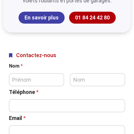
volets roulants et portes de garages.
En savoir plus
01 84 24 42 80
Contactez-nous
Nom
*
Téléphone
*
Email
*